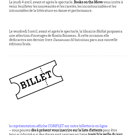
Le jeudi 4 avril, avant et après le spectacle,
Books on the Move
vous invite à
venir feuilleter les nouveautés et les raretés, les incontournables et les
introuvables de la littérature en danse et performance.
Le vendredi 5 avril, avant et après le spectacle, la librairie Mollat proposera
une sélection d’ouvrages de Rosita Boisseau. À cette occasion elle
dédicacera son dernier livre
Danseuses 50 héroïnes,
paru aux nouvelle
éditions Scala.
la représentation affiche COMPLET sur notre billetterie en ligne
• vous pouvez
dès à présent vous inscrire sur la liste d’attente
pour être
tenu·e informé·e si des places sont remises en ligne
jusqu’à la veille du jour