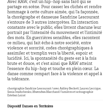
Avec RAW, c’est un hip-hop sans fard qui se
partage en scène. Pour casser les clichés et rendre
hommage à cette culture aimée, qui l’a façonnée,
la chorégraphe et danseuse Sandrine Lescourant
s’entoure de 3 autres interprètes. En interaction
constante avec le public, elles livrent chacune leur
portrait par l’intensité du mouvement et l’intimité
des mots. En guerrières sensibles, elles racontent
ce milieu, qui fait écho à notre société, entre
violence et sororité, codes chorégraphiques à
assimiler et tremplin vers la liberté, espoir et
lucidité. Ici, la spontanéité du geste est à la fois
brute et douce, et c’est ainsi que RAW atteint
l’essence du hip-hop et touche en plein cœur. La
danse comme rempart face à la violence et appel à
la tolérance.
chorégraphie Sandrine Lescourant / avec Ashley Beckett, Lauren Lecrique,
Sonia Ivashchenko, Mwendwa Marchand / lumières et scénographie
Esteban Loirat
Dispositif Danses en Territoires