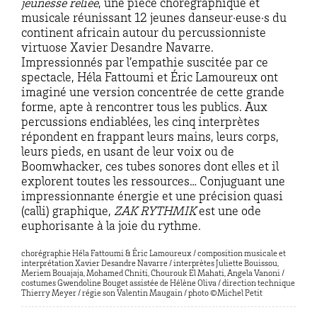
jeunesse reliée
, une pièce chorégraphique et
musicale réunissant 12 jeunes danseur·euse·s du
continent africain autour du percussionniste
virtuose Xavier Desandre Navarre.
Impressionnés par l’empathie suscitée par ce
spectacle, Héla Fattoumi et Éric Lamoureux ont
imaginé une version concentrée de cette grande
forme, apte à rencontrer tous les publics. Aux
percussions endiablées, les cinq interprètes
répondent en frappant leurs mains, leurs corps,
leurs pieds, en usant de leur voix ou de
Boomwhacker, ces tubes sonores dont elles et il
explorent toutes les ressources… Conjuguant une
impressionnante énergie et une précision quasi
(calli) graphique,
ZAK RYTHMIK
est une ode
euphorisante à la joie du rythme.
chorégraphie Héla Fattoumi & Éric Lamoureux / composition musicale et
interprétation Xavier Desandre Navarre / interprètes Juliette Bouissou,
Meriem Bouajaja, Mohamed Chniti, Chourouk El Mahati, Angela Vanoni /
costumes Gwendoline Bouget assistée de Hélène Oliva / direction technique
Thierry Meyer / régie son Valentin Maugain / photo ©Michel Petit