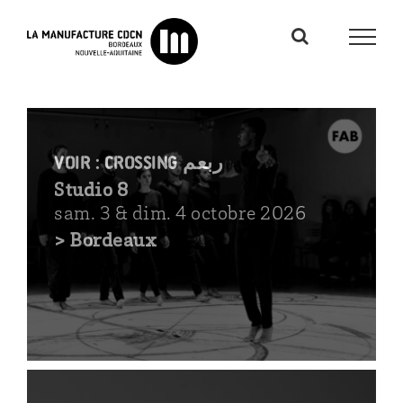
Passer
au
contenu
VOIR : crossing ربعم
Studio 8
sam. 3 & dim. 4 octobre 2026
> Bordeaux