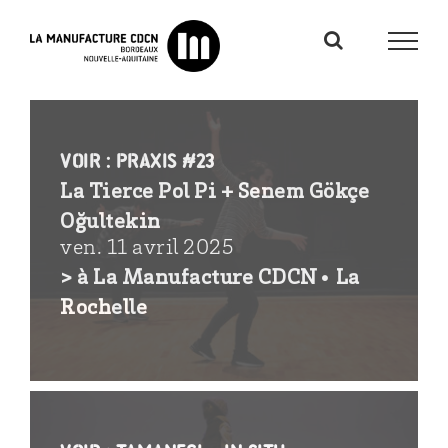
Passer
au
contenu
voir : PRAXIS #23
La Tierce Pol Pi + Senem Gökçe
Oğultekin
ven. 11 avril 2025
> à La Manufacture CDCN• La
Rochelle